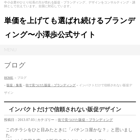
中小企業やひとり社長の方が売れる販促・ブランディング、デザインをコンサルティング・講
師として伝えています。全国に対応しています。
単価を上げても選ばれ続けるブランデ
ィング〜小澤歩公式サイト
MENU
ブログ
HOME
» ブログ
»
販促・集客
»
街で見つけた販促・ブランディング
» インパクトだけで信頼されない販促デ
ザイン
インパクトだけで信頼されない販促デザイン
投稿日：2013.07.03 | カテゴリー：
街で見つけた販促・ブランディング
このチラシをひと目みたときに「パチンコ屋かな？」と思いまし
た。