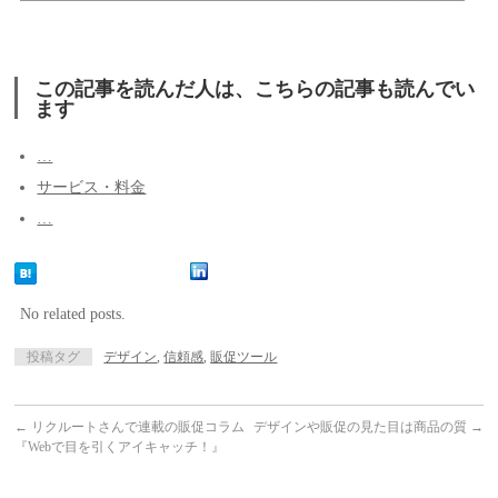
この記事を読んだ人は、こちらの記事も読んでい
ます
…
サービス・料金
…
No related posts.
投稿タグ
デザイン
,
信頼感
,
販促ツール
←
リクルートさんで連載の販促コラム
デザインや販促の見た目は商品の質
→
『Webで目を引くアイキャッチ！』