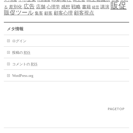
スク回避
付加価値
販促
広告
差別化
店舗
戦略
書籍
心理学
感想
講演
る
経営
販促ツール
顧客視点
顧客心理
集客
顧客
メタ情報
ログイン
投稿の
RSS
コメントの
RSS
WordPress.org
PAGETOP