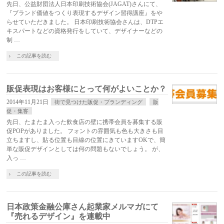
先日、公益財団法人日本印刷技術協会(JAGAT)さんにて、
『ブランド価値をつくり表現するデザイン習得講座』をや
らせていただきました。 日本印刷技術協会さんは、DTPエ
キスパートなどの資格発行をしていて、デザイナーなどの
制 …
この記事を読む
販促表現はお客様にとって何がよいことか？
2014年11月21日
街で見つけた販促・ブランディング
販
促・集客
先日、たまたま入った飲食店の壁に携帯会員を募集する販
促POPがありました。 フォントの雰囲気も色も大きさも目
立ちますし、貼る位置も目線の位置にきていますOKで、簡
単な販促デザインとしては何の問題もないでしょう。 が、
入っ …
この記事を読む
日本政策金融公庫さん起業家メルマガにて
『売れるデザイン』を連載中