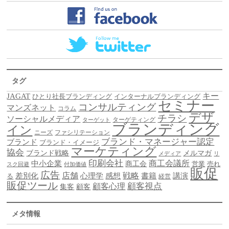
タグ
キー
JAGAT
ひとり社長ブランディング
インターナルブランディング
セミナー
コンサルティング
マンズネット
コラム
デザ
チラシ
ソーシャルメディア
ターゲティング
ターゲット
ブランディング
イン
ニーズ
ファシリテーション
ブランド・マネージャー認定
ブランド
ブランド・イメージ
マーケティング
協会
ブランド戦略
メルマガ
メディア
リ
印刷会社
商工会議所
中小企業
商工会
営業
売れ
スク回避
付加価値
販促
広告
差別化
店舗
戦略
書籍
心理学
感想
講演
る
経営
販促ツール
顧客視点
顧客心理
集客
顧客
メタ情報