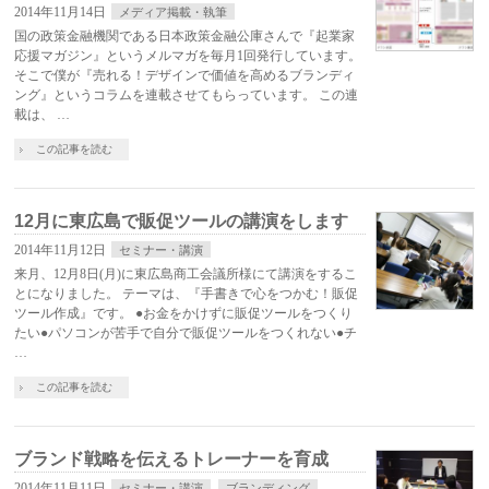
2014年11月14日
メディア掲載・執筆
国の政策金融機関である日本政策金融公庫さんで『起業家
応援マガジン』というメルマガを毎月1回発行しています。
そこで僕が『売れる！デザインで価値を高めるブランディ
ング』というコラムを連載させてもらっています。 この連
載は、 …
この記事を読む
12月に東広島で販促ツールの講演をします
2014年11月12日
セミナー・講演
来月、12月8日(月)に東広島商工会議所様にて講演をするこ
とになりました。 テーマは、『手書きで心をつかむ！販促
ツール作成』です。 ●お金をかけずに販促ツールをつくり
たい●パソコンが苦手で自分で販促ツールをつくれない●チ
…
この記事を読む
ブランド戦略を伝えるトレーナーを育成
2014年11月11日
セミナー・講演
ブランディング