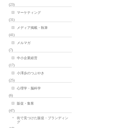
(23)
マーケティング
(31)
メディア掲載・執筆
(41)
メルマガ
(7)
中小企業経営
(17)
小澤歩のつぶやき
(25)
心理学・脳科学
(6)
販促・集客
(47)
街で見つけた販促・ブランディン
グ