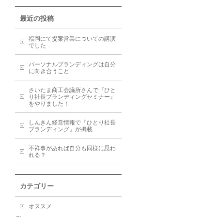
最近の投稿
福岡にて提案営業についての講演
でした
パーソナルブランディングは自分
に向き合うこと
さいたま商工会議所さんで『ひと
り社長ブランディングセミナー』
をやりました！
しんきん経営情報で『ひとり社長
ブランディング』が掲載
不祥事があれば自分も同様に思わ
れる？
カテゴリー
オススメ