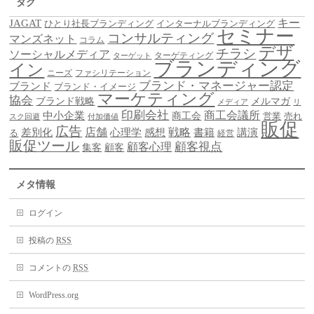
タグ
キー
JAGAT
ひとり社長ブランディング
インターナルブランディング
セミナー
コンサルティング
マンズネット
コラム
デザ
チラシ
ソーシャルメディア
ターゲティング
ターゲット
ブランディング
イン
ニーズ
ファシリテーション
ブランド・マネージャー認定
ブランド
ブランド・イメージ
マーケティング
協会
ブランド戦略
メルマガ
メディア
リ
印刷会社
商工会議所
中小企業
商工会
営業
売れ
スク回避
付加価値
販促
広告
差別化
店舗
戦略
書籍
心理学
感想
講演
る
経営
販促ツール
顧客視点
顧客心理
集客
顧客
メタ情報
ログイン
投稿の
RSS
コメントの
RSS
WordPress.org