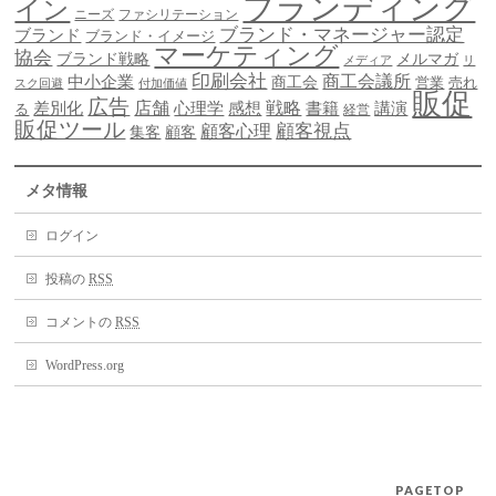
ブランディング
イン
ニーズ
ファシリテーション
ブランド・マネージャー認定
ブランド
ブランド・イメージ
マーケティング
協会
ブランド戦略
メルマガ
メディア
リ
印刷会社
商工会議所
中小企業
商工会
営業
売れ
スク回避
付加価値
販促
広告
差別化
店舗
戦略
書籍
心理学
感想
講演
る
経営
販促ツール
顧客視点
顧客心理
集客
顧客
メタ情報
ログイン
投稿の
RSS
コメントの
RSS
WordPress.org
PAGETOP