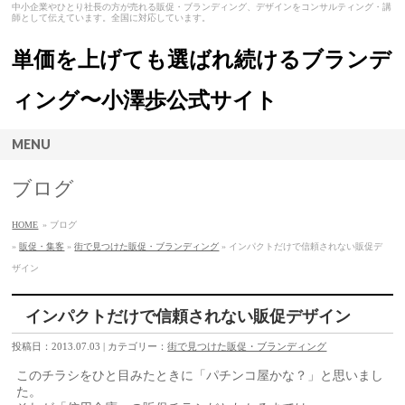
中小企業やひとり社長の方が売れる販促・ブランディング、デザインをコンサルティング・講
師として伝えています。全国に対応しています。
単価を上げても選ばれ続けるブランデ
ィング〜小澤歩公式サイト
MENU
ブログ
HOME
» ブログ
»
販促・集客
»
街で見つけた販促・ブランディング
» インパクトだけで信頼されない販促デ
ザイン
インパクトだけで信頼されない販促デザイン
投稿日：2013.07.03 | カテゴリー：
街で見つけた販促・ブランディング
このチラシをひと目みたときに「パチンコ屋かな？」と思いまし
た。