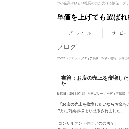
中小企業やひとり社長の方が売れる販促・ブ
単価を上げても選ばれ
プロフィール
サービス
ブログ
HOME
» ブログ
»
メディア掲載・執筆
» 書籍：お店の
書籍：お店の売上を倍増した
た
投稿日：2014.07.15 | カテゴリー：
メディア掲載・
『お店の売上を倍増したいならお金をか
7月に商業界様より出版されました。
コンサルタント仲間との共著で、