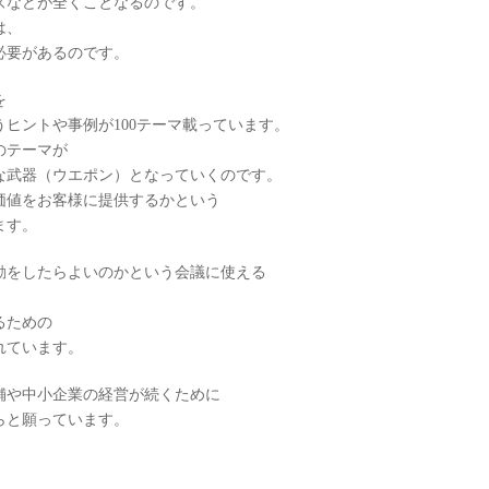
ズなどが全くことなるのです。
は、
必要があるのです。
を
ヒントや事例が100テーマ載っています。
のテーマが
な武器（ウエポン）となっていくのです。
価値をお客様に提供するかという
ます。
動をしたらよいのかという会議に使える
。
るための
れています。
舗や中小企業の経営が続くために
らと願っています。