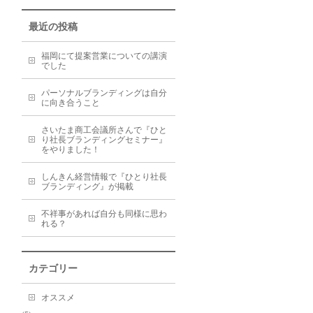
最近の投稿
福岡にて提案営業についての講演
でした
パーソナルブランディングは自分
に向き合うこと
さいたま商工会議所さんで『ひと
り社長ブランディングセミナー』
をやりました！
しんきん経営情報で『ひとり社長
ブランディング』が掲載
不祥事があれば自分も同様に思わ
れる？
カテゴリー
オススメ