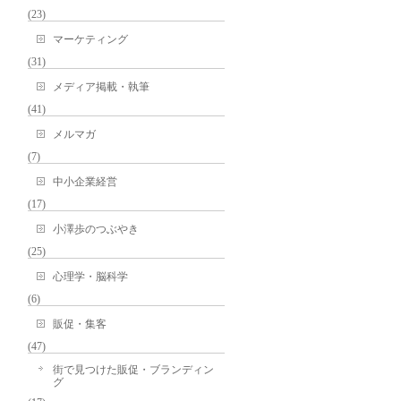
(23)
マーケティング
(31)
メディア掲載・執筆
(41)
メルマガ
(7)
中小企業経営
(17)
小澤歩のつぶやき
(25)
心理学・脳科学
(6)
販促・集客
(47)
街で見つけた販促・ブランディン
グ