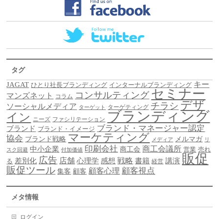
タグ
キー
JAGAT
ひとり社長ブランディング
インターナルブランディング
セミナー
コンサルティング
マンズネット
コラム
デザ
チラシ
ソーシャルメディア
ターゲティング
ターゲット
ブランディング
イン
ニーズ
ファシリテーション
ブランド・マネージャー認定
ブランド
ブランド・イメージ
マーケティング
協会
ブランド戦略
メルマガ
メディア
リ
印刷会社
商工会議所
中小企業
商工会
営業
売れ
スク回避
付加価値
販促
広告
差別化
店舗
戦略
書籍
心理学
感想
講演
る
経営
販促ツール
顧客視点
顧客心理
集客
顧客
メタ情報
ログイン