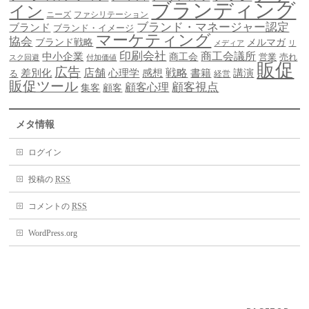
ブランディング
イン
ニーズ
ファシリテーション
ブランド・マネージャー認定
ブランド
ブランド・イメージ
マーケティング
協会
ブランド戦略
メルマガ
メディア
リ
印刷会社
商工会議所
中小企業
商工会
営業
売れ
スク回避
付加価値
販促
広告
差別化
店舗
戦略
書籍
心理学
感想
講演
る
経営
販促ツール
顧客視点
顧客心理
集客
顧客
メタ情報
ログイン
投稿の
RSS
コメントの
RSS
WordPress.org