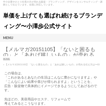
中小企業やひとり社長の方が売れる販促・ブランディング、デザインをコンサルティング・講
師として伝えています。全国に対応しています。
単価を上げても選ばれ続けるブランデ
ィング〜小澤歩公式サイト
MENU
【メルマガ20151105】「ないと困るも
の」と「あれば嬉しいもの」が売れる
伝え方は〜03
HOME
» 【メルマガ20151105】「ないと困るもの」と「あれば嬉しいもの」が売れる伝え方は〜03
この場合は、
「これがあるとあなたの生活はこんなに豊かになりますよ」や
「こんなによい結果や喜びが得られますよ」ということを、
広告・販促物で具体的にイメージできるようにしてあげるので
す。
先ほどの、美容用品やエステ、リフォームで
考えてみるとこうなります。