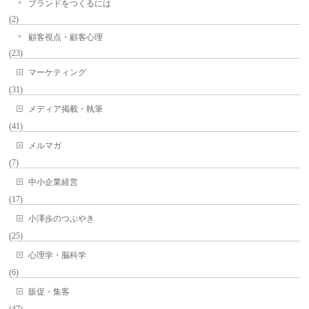
ブランドをつくるには
(2)
顧客視点・顧客心理
(23)
マーケティング
(31)
メディア掲載・執筆
(41)
メルマガ
(7)
中小企業経営
(17)
小澤歩のつぶやき
(25)
心理学・脳科学
(6)
販促・集客