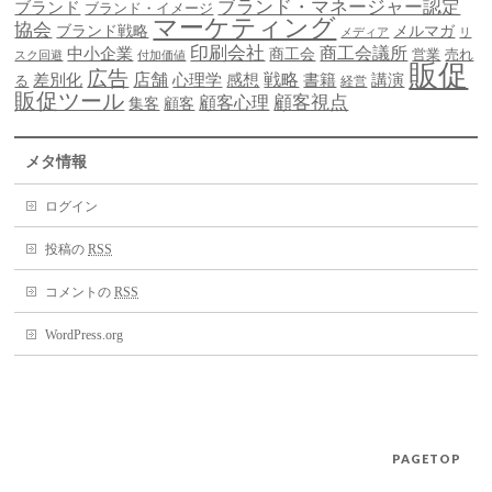
ブランド・マネージャー認定
ブランド
ブランド・イメージ
マーケティング
協会
ブランド戦略
メルマガ
メディア
リ
印刷会社
商工会議所
中小企業
商工会
営業
売れ
スク回避
付加価値
販促
広告
差別化
店舗
戦略
書籍
心理学
感想
講演
る
経営
販促ツール
顧客視点
顧客心理
集客
顧客
メタ情報
ログイン
投稿の
RSS
コメントの
RSS
WordPress.org
PAGETOP