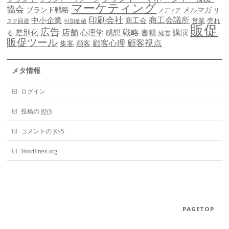
マーケティング
協会
ブランド戦略
メルマガ
メディア
リ
印刷会社
商工会議所
中小企業
商工会
営業
売れ
スク回避
付加価値
販促
広告
差別化
店舗
戦略
書籍
心理学
感想
講演
る
経営
販促ツール
顧客視点
顧客心理
集客
顧客
メタ情報
ログイン
投稿の
RSS
コメントの
RSS
WordPress.org
PAGETOP