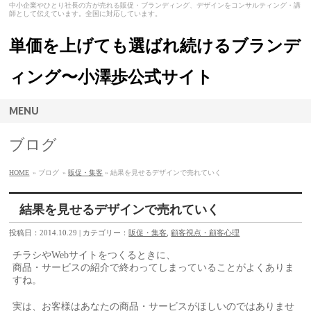
中小企業やひとり社長の方が売れる販促・ブランディング、デザインをコンサルティング・講
師として伝えています。全国に対応しています。
単価を上げても選ばれ続けるブランデ
ィング〜小澤歩公式サイト
MENU
ブログ
HOME
» ブログ
»
販促・集客
» 結果を見せるデザインで売れていく
結果を見せるデザインで売れていく
投稿日：2014.10.29 | カテゴリー：
販促・集客
,
顧客視点・顧客心理
チラシやWebサイトをつくるときに、
商品・サービスの紹介で終わってしまっていることがよくありま
すね。
実は、お客様はあなたの商品・サービスがほしいのではありませ