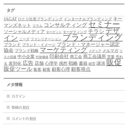
タグ
キー
JAGAT
ひとり社長ブランディング
インターナルブランディング
セミナー
コンサルティング
マンズネット
コラム
デザ
チラシ
ソーシャルメディア
ターゲティング
ターゲット
ブランディング
イン
ニーズ
ファシリテーション
ブランド・マネージャー認定
ブランド
ブランド・イメージ
マーケティング
協会
ブランド戦略
メルマガ
メディア
リ
印刷会社
商工会議所
中小企業
商工会
営業
売れ
スク回避
付加価値
販促
広告
差別化
店舗
戦略
書籍
心理学
感想
講演
る
経営
販促ツール
顧客視点
顧客心理
集客
顧客
メタ情報
ログイン
投稿の
RSS
コメントの
RSS