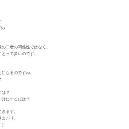
。
て
どの
様の二者の関係性ではなく、
ことって多いのです。
とになるのですね。
？
には？
かけにするには？
てきます。
りよがり。
す）