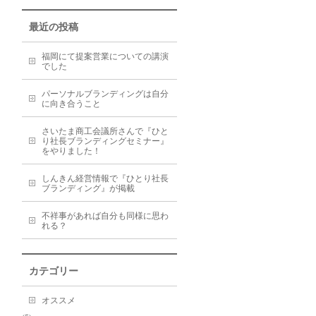
最近の投稿
福岡にて提案営業についての講演
でした
パーソナルブランディングは自分
に向き合うこと
さいたま商工会議所さんで『ひと
り社長ブランディングセミナー』
をやりました！
しんきん経営情報で『ひとり社長
ブランディング』が掲載
不祥事があれば自分も同様に思わ
れる？
カテゴリー
オススメ