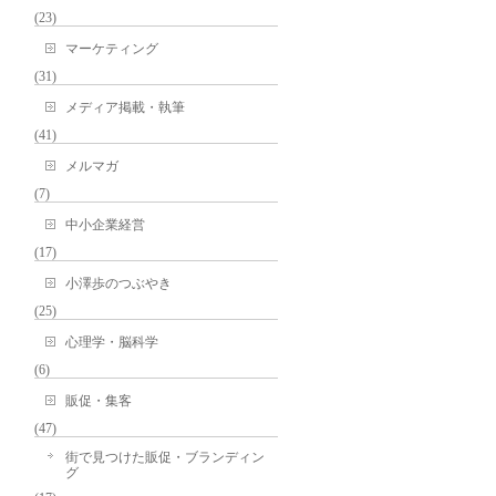
(23)
マーケティング
(31)
メディア掲載・執筆
(41)
メルマガ
(7)
中小企業経営
(17)
小澤歩のつぶやき
(25)
心理学・脳科学
(6)
販促・集客
(47)
街で見つけた販促・ブランディン
グ