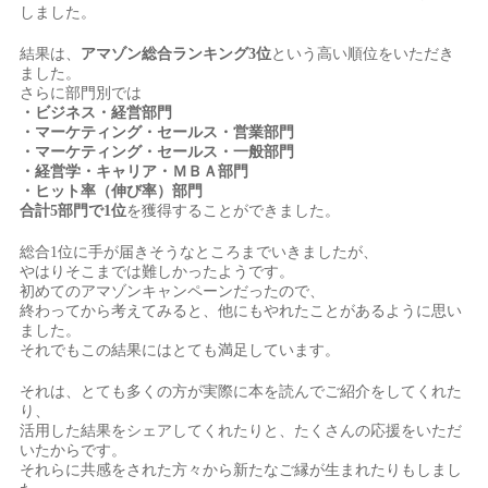
しました。
結果は、
アマゾン総合ランキング3位
という高い順位をいただき
ました。
さらに部門別では
・ビジネス・経営部門
・マーケティング・セールス・営業部門
・マーケティング・セールス・一般部門
・経営学・キャリア・ＭＢＡ部門
・ヒット率（伸び率）部門
合計5部門で1位
を獲得することができました。
総合1位に手が届きそうなところまでいきましたが、
やはりそこまでは難しかったようです。
初めてのアマゾンキャンペーンだったので、
終わってから考えてみると、他にもやれたことがあるように思い
ました。
それでもこの結果にはとても満足しています。
それは、とても多くの方が実際に本を読んでご紹介をしてくれた
り、
活用した結果をシェアしてくれたりと、たくさんの応援をいただ
いたからです。
それらに共感をされた方々から新たなご縁が生まれたりもしまし