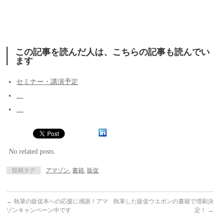
この記事を読んだ人は、こちらの記事も読んでい
ます
セミナー・講演予定
…
…
No related posts.
投稿タグ
アマゾン
,
書籍
,
販促
←
執筆の販促本への応援に感謝！アマ
執筆した販促ウエポンの書籍で増刷決
ゾンキャンペーン中です
定！
→