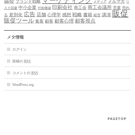
マーケティング
協会
ブランド戦略
メルマガ
メディア
リ
印刷会社
商工会議所
中小企業
商工会
営業
売れ
スク回避
付加価値
販促
広告
差別化
店舗
戦略
書籍
心理学
感想
講演
る
経営
販促ツール
顧客視点
顧客心理
集客
顧客
メタ情報
ログイン
投稿の
RSS
コメントの
RSS
WordPress.org
PAGETOP