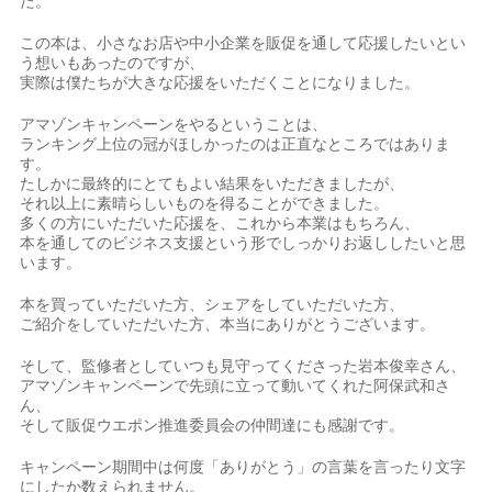
た。
この本は、小さなお店や中小企業を販促を通して応援したいとい
う想いもあったのですが、
実際は僕たちが大きな応援をいただくことになりました。
アマゾンキャンペーンをやるということは、
ランキング上位の冠がほしかったのは正直なところではありま
す。
たしかに最終的にとてもよい結果をいただきましたが、
それ以上に素晴らしいものを得ることができました。
多くの方にいただいた応援を、これから本業はもちろん、
本を通してのビジネス支援という形でしっかりお返ししたいと思
います。
本を買っていただいた方、シェアをしていただいた方、
ご紹介をしていただいた方、本当にありがとうございます。
そして、監修者としていつも見守ってくださった岩本俊幸さん、
アマゾンキャンペーンで先頭に立って動いてくれた阿保武和さ
ん、
そして販促ウエポン推進委員会の仲間達にも感謝です。
キャンペーン期間中は何度「ありがとう」の言葉を言ったり文字
にしたか数えられません。