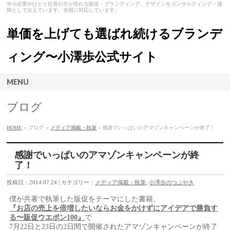
中小企業やひとり社長の方が売れる販促・ブランディング、デザインをコンサルティング・講
師として伝えています。全国に対応しています。
単価を上げても選ばれ続けるブランデ
ィング〜小澤歩公式サイト
MENU
ブログ
HOME
» ブログ
»
メディア掲載・執筆
» 感謝でいっぱいのアマゾンキャンペーンが終了！
感謝でいっぱいのアマゾンキャンペーンが終
了！
投稿日：2014.07.24 | カテゴリー：
メディア掲載・執筆
,
小澤歩のつぶやき
僕が共著で執筆した販促をテーマにした書籍、
『お店の売上を倍増したいならお金をかけずにアイデアで勝負す
る〜販促ウエポン100』
で
7月22日と23日の2日間で開催されたアマゾンキャンペーンが終了