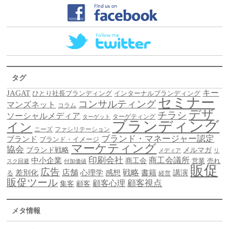
タグ
キー
JAGAT
ひとり社長ブランディング
インターナルブランディング
セミナー
コンサルティング
マンズネット
コラム
デザ
チラシ
ソーシャルメディア
ターゲティング
ターゲット
ブランディング
イン
ニーズ
ファシリテーション
ブランド・マネージャー認定
ブランド
ブランド・イメージ
マーケティング
協会
ブランド戦略
メルマガ
メディア
リ
印刷会社
商工会議所
中小企業
商工会
営業
売れ
スク回避
付加価値
販促
広告
差別化
店舗
戦略
書籍
心理学
感想
講演
る
経営
販促ツール
顧客視点
顧客心理
集客
顧客
メタ情報