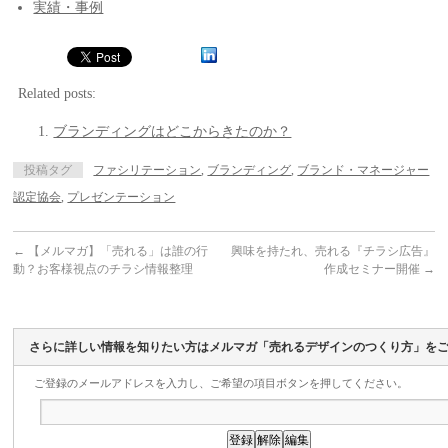
実績・事例
Related posts:
ブランディングはどこからきたのか？
投稿タグ
ファシリテーション
,
ブランディング
,
ブランド・マネージャー
認定協会
,
プレゼンテーション
←
【メルマガ】「売れる」は誰の行
興味を持たれ、売れる『チラシ広告』
動？お客様視点のチラシ情報整理
作成セミナー開催
→
さらに詳しい情報を知りたい方はメルマガ「売れるデザインのつくり方」を
ご登録のメールアドレスを入力し、ご希望の項目ボタンを押してください。