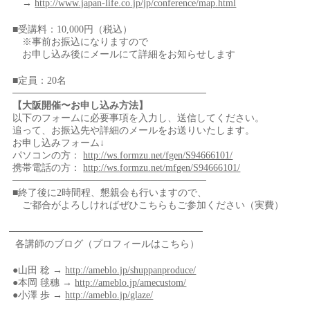
→
http://www.japan-life.co.jp/jp/conference/map.html
■受講料：10,000円（税込）
※事前お振込になりますので
お申し込み後にメールにて詳細をお知らせします
■定員：20名
────────────────────────────
【大阪開催〜お申し込み方法】
以下のフォームに必要事項を入力し、送信してください。
追って、お振込先や詳細のメールをお送りいたします。
お申し込みフォーム↓
パソコンの方：
http://ws.formzu.net/fgen/S94666101/
携帯電話の方：
http://ws.formzu.net/mfgen/S94666101/
────────────────────────────
■終了後に2時間程、懇親会も行いますので、
ご都合がよろしければぜひこちらもご参加ください（実費）
────────────────────────────
各講師のブログ（プロフィールはこちら）
●山田 稔 →
http://ameblo.jp/shuppanproduce/
●本岡 毬穗 →
http://ameblo.jp/amecustom/
●小澤 歩 →
http://ameblo.jp/glaze/