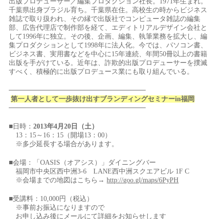
出版プロデューサー／編集プロダクション社長。1971年生まれ。
千葉県出身ブラジル育ち。千葉県在住。高校生の時からビジネス
雑誌で取り扱われ、その縁で出版社でコンピュータ雑誌の編集
部、広告代理店で制作部を経て、エディトリアルデザイン会社と
して1996年に独立。その後、企画、編集、執筆業務を拡大し、編
集プロダクションとして1998年に法人化。今では、パソコン書、
ビジネス書、実用書などを中心に15年連続、年間50冊以上の書籍
出版を手がけている。近年は、詐欺的出版プロデューサーを撲滅
すべく、積極的に出版プロデュース業にも取り組んでいる。
────────────────────────────
第一人者として一歩抜け出すブランディングセミナーin福岡
────────────────────────────
■日時：
2013年4月20日（土）
13：15～16：15（開場13：00）
※多少延長する場合があります。
■会場：「OASIS（オアシス）」ダイニングバー
福岡市中央区西中洲3-6 LANE西中洲スクエアビル 1F C
※会場までの地図はこちら→
http://goo.gl/maps/6PyPH
■受講料：10,000円（税込）
※事前お振込になりますので
お申し込み後にメールにて詳細をお知らせします