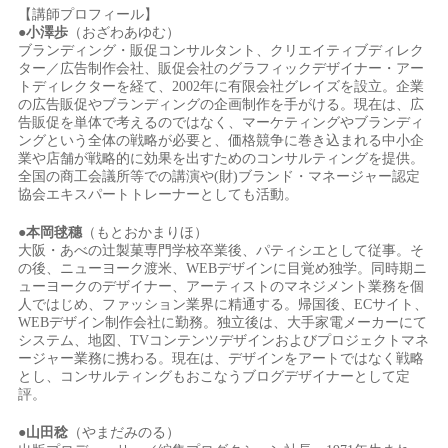
【講師プロフィール】
●小澤歩
（おざわあゆむ）
ブランディング・販促コンサルタント、クリエイティブディレク
ター／広告制作会社、販促会社のグラフィックデザイナー・アー
トディレクターを経て、2002年に有限会社グレイズを設立。企業
の広告販促やブランディングの企画制作を手がける。現在は、広
告販促を単体で考えるのではなく、マーケティングやブランディ
ングという全体の戦略が必要と、価格競争に巻き込まれる中小企
業や店舗が戦略的に効果を出すためのコンサルティングを提供。
全国の商工会議所等での講演や(財)ブランド・マネージャー認定
協会エキスパートトレーナーとしても活動。
●本岡毬穗
（もとおかまりほ）
大阪・あべの辻製菓専門学校卒業後、パティシエとして従事。そ
の後、ニューヨーク渡米、WEBデザインに目覚め独学。同時期ニ
ューヨークのデザイナー、アーティストのマネジメント業務を個
人ではじめ、ファッション業界に精通する。帰国後、ECサイト、
WEBデザイン制作会社に勤務。独立後は、大手家電メーカーにて
システム、地図、TVコンテンツデザインおよびプロジェクトマネ
ージャー業務に携わる。現在は、デザインをアートではなく戦略
とし、コンサルティングもおこなうブログデザイナーとして定
評。
●山田稔
（やまだみのる）