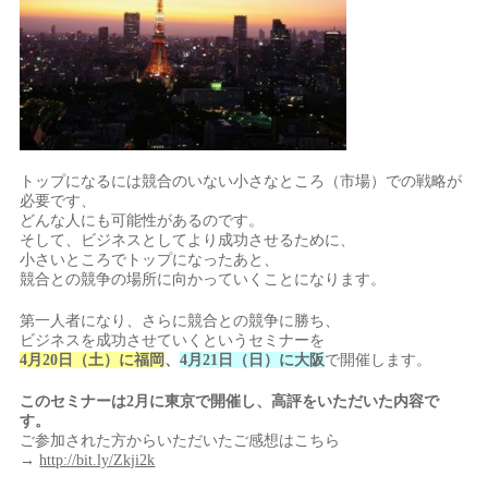
トップになるには競合のいない小さなところ（市場）での戦略が
必要です、
どんな人にも可能性があるのです。
そして、ビジネスとしてより成功させるために、
小さいところでトップになったあと、
競合との競争の場所に向かっていくことになります。
第一人者になり、さらに競合との競争に勝ち、
ビジネスを成功させていくというセミナーを
4月20日（土）に福岡
、
4月21日（日）に大阪
で開催します。
このセミナーは2月に東京で開催し、高評をいただいた内容で
す。
ご参加された方からいただいたご感想はこちら
→
http://bit.ly/Zkji2k