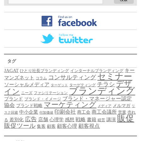
タグ
キー
JAGAT
ひとり社長ブランディング
インターナルブランディング
セミナー
コンサルティング
マンズネット
コラム
デザ
チラシ
ソーシャルメディア
ターゲティング
ターゲット
ブランディング
イン
ニーズ
ファシリテーション
ブランド・マネージャー認定
ブランド
ブランド・イメージ
マーケティング
協会
ブランド戦略
メルマガ
メディア
リ
印刷会社
商工会議所
中小企業
商工会
営業
売れ
スク回避
付加価値
販促
広告
差別化
店舗
戦略
書籍
心理学
感想
講演
る
経営
販促ツール
顧客視点
顧客心理
集客
顧客