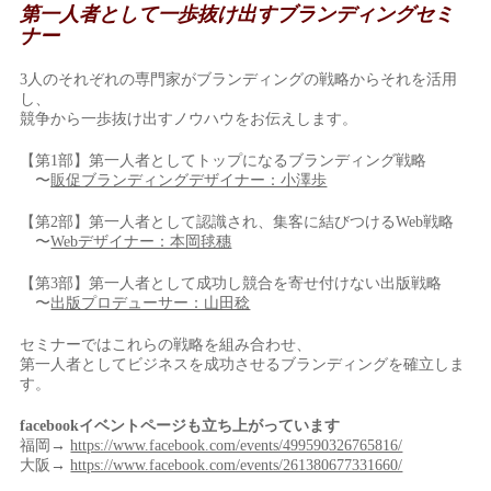
第一人者として一歩抜け出すブランディングセミ
ナー
3人のそれぞれの専門家がブランディングの戦略からそれを活用
し、
競争から一歩抜け出すノウハウをお伝えします。
【第1部】第一人者としてトップになるブランディング戦略
〜
販促ブランディングデザイナー：小澤歩
【第2部】第一人者として認識され、集客に結びつけるWeb戦略
〜
Webデザイナー：本岡毬穗
【第3部】第一人者として成功し競合を寄せ付けない出版戦略
〜
出版プロデューサー：山田稔
セミナーではこれらの戦略を組み合わせ、
第一人者としてビジネスを成功させるブランディングを確立しま
す。
facebookイベントページも立ち上がっています
福岡→
https://www.facebook.com/events/499590326765816/
大阪→
https://www.facebook.com/events/261380677331660/