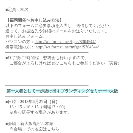
■定員：20名
────────────────────────────
【福岡開催〜お申し込み方法】
以下のフォームに必要事項を入力し、送信してください。
追って、お振込先や詳細のメールをお送りいたします。
お申し込みフォーム↓
パソコンの方：
http://ws.formzu.net/fgen/S304544/
携帯電話の方：
http://ws.formzu.net/mfgen/S304544/
────────────────────────────
■終了後に2時間程、懇親会も行いますので、
ご都合がよろしければぜひこちらもご参加ください（実費）
────────────────────────────
第一人者として一歩抜け出すブランディングセミナーin大阪
────────────────────────────
■日時：
2013年4月21日（日）
13：15～16：15（開場13：00）
※多少延長する場合があります。
■会場：新大阪丸ビル本館
※会場までの地図はこちら