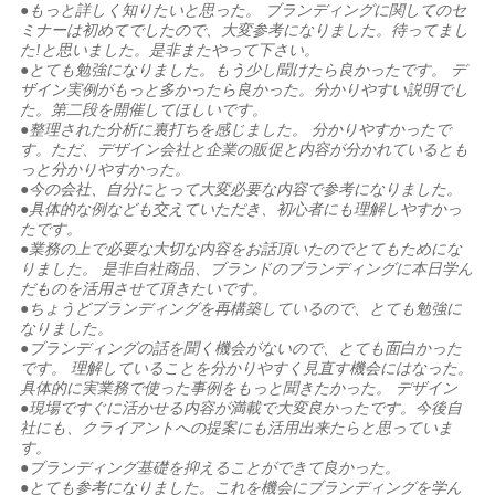
●もっと詳しく知りたいと思った。 ブランディングに関してのセ
ミナーは初めてでしたので、大変参考になりました。待ってまし
た!と思いました。是非またやって下さい。
●とても勉強になりました。もう少し聞けたら良かったです。 デ
ザイン実例がもっと多かったら良かった。分かりやすい説明でし
た。第二段を開催してほしいです。
●整理された分析に裏打ちを感じました。 分かりやすかったで
す。ただ、デザイン会社と企業の販促と内容が分かれているとも
っと分かりやすかった。
●今の会社、自分にとって大変必要な内容で参考になりました。
●具体的な例なども交えていただき、初心者にも理解しやすかっ
たです。
●業務の上で必要な大切な内容をお話頂いたのでとてもためにな
りました。 是非自社商品、ブランドのブランディングに本日学ん
だものを活用させて頂きたいです。
●ちょうどブランディングを再構築しているので、とても勉強に
なりました。
●ブランディングの話を聞く機会がないので、とても面白かった
です。 理解していることを分かりやすく見直す機会にはなった。
具体的に実業務で使った事例をもっと聞きたかった。 デザイン
●現場ですぐに活かせる内容が満載で大変良かったです。今後自
社にも、クライアントへの提案にも活用出来たらと思っていま
す。
●ブランディング基礎を抑えることができて良かった。
●とても参考になりました。これを機会にブランディングを学ん