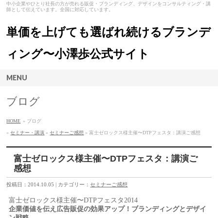
中小企業やひとり社長の方が売れる販促・ブランディング、デザインをコンサルティング・講
師として伝えています。全国に対応しています。
単価を上げても選ばれ続けるブランデ
ィング〜小澤歩公式サイト
MENU
ブログ
HOME
» ブログ
»
セミナー・講演
»
セミナーご感想
» 富士ゼロックス様主催〜DTPフェスタ：講演ご感想
富士ゼロックス様主催〜DTPフェスタ：講演ご
感想
投稿日：2014.10.05 | カテゴリー：
セミナーご感想
富士ゼロックス様主催〜DTPフェスタ2014
企業価値を伝え広告販促の効果アップ！ブランディングとデザイ
ン戦略