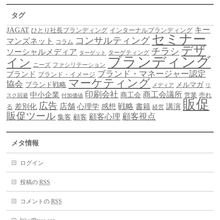
タグ
キー
JAGAT
ひとり社長ブランディング
インターナルブランディング
セミナー
コンサルティング
マンズネット
コラム
デザ
チラシ
ソーシャルメディア
ターゲティング
ターゲット
ブランディング
イン
ニーズ
ファシリテーション
ブランド・マネージャー認定
ブランド
ブランド・イメージ
マーケティング
協会
ブランド戦略
メルマガ
メディア
リ
印刷会社
商工会議所
中小企業
商工会
営業
売れ
スク回避
付加価値
販促
広告
差別化
店舗
戦略
書籍
心理学
感想
講演
る
経営
販促ツール
顧客視点
顧客心理
集客
顧客
メタ情報
ログイン
投稿の
RSS
コメントの
RSS