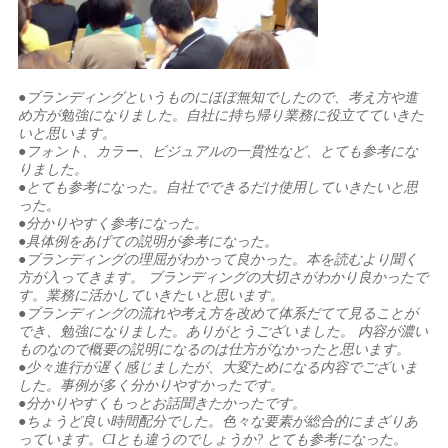
●ブランディングというものにほぼ無知でしたので、考え方や進
め方が勉強になりました。自社に持ち帰り業務に役立てていきた
いと思います。
●フォント、カラー、ビジュアルの一貫性など、とても参考にな
りました。
●とても参考になった。自社でできるだけ使用していきたいと思
った。
●分かりやすく参考になった。
●具体例をあげての説明が参考になった。
●ブランディングの理屈がわかって良かった。本を読むより聞く
方が入ってきます。 ブランディングの大切さがわかり良かったで
す。業務に活かしていきたいと思います。
●ブランディングの流れや考え方を改めて体系だてて見ることが
でき、勉強になりました。ありがとうございました。 内容が濃い
ものなので概要の説明になるのは仕方がなかったと思います。
●少々進行が遅く感じましたが、大変ためになる内容でございま
した。事例が多く分かりやすかったです。
●分かりやすくもっとお話聞きたかったです。
●ちょうど良い時間配分でした。色々な要素が総合的にまざりあ
っています。CIとも違うのでしょうか? とても参考になった。