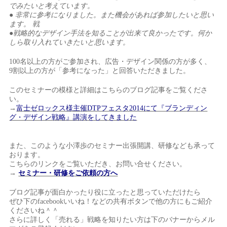
でみたいと考えています。
● 非常に参考になりました。また機会があれば参加したいと思い
ます。 戦
●戦略的なデザイン手法を知ることが出来て良かったです。何か
しら取り入れていきたいと思います。
100名以上の方がご参加され、広告・デザイン関係の方が多く、
9割以上の方が「参考になった」と回答いただきました。
このセミナーの模様と詳細はこちらのブログ記事をご覧くださ
い。
→
富士ゼロックス様主催DTPフェスタ2014にて『ブランディン
グ・デザイン戦略』講演をしてきました
また、このような小澤歩のセミナー出張開講、研修なども承って
おります。
こちらのリンクをご覧いただき、お問い合せください。
→
セミナー・研修をご依頼の方へ
ブログ記事が面白かったり役に立ったと思っていただけたら
ぜひ下のfacebookいいね！などの共有ボタンで他の方にもご紹介
くださいね＾＾
さらに詳しく「売れる」戦略を知りたい方は下のバナーからメル