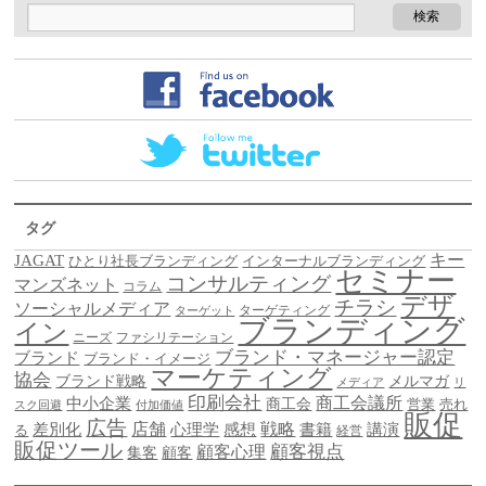
タグ
キー
JAGAT
ひとり社長ブランディング
インターナルブランディング
セミナー
コンサルティング
マンズネット
コラム
デザ
チラシ
ソーシャルメディア
ターゲティング
ターゲット
ブランディング
イン
ニーズ
ファシリテーション
ブランド・マネージャー認定
ブランド
ブランド・イメージ
マーケティング
協会
ブランド戦略
メルマガ
メディア
リ
印刷会社
商工会議所
中小企業
商工会
営業
売れ
スク回避
付加価値
販促
広告
差別化
店舗
戦略
書籍
心理学
感想
講演
る
経営
販促ツール
顧客視点
顧客心理
集客
顧客