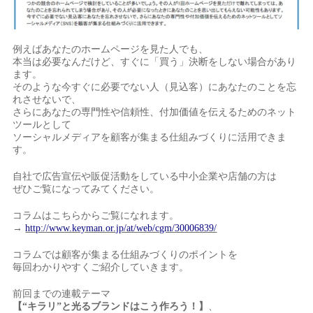
例えばあなたのホームページを見た人でも、
本当は必要なんだけど、すぐに「買う」決断をしない場合があり
ます。
そのような今すぐに必要でない人（見込客）にあなたのことを忘
れさせないで、
さらにあなたの専門性や信頼性、付加価値を伝えるためのネット
ツールとして
ソーシャルメディアを顧客が集まる仕組みづくりに活用できま
す。
自社で広告宣伝や販促活動をしている中小企業や店舗の方は
ぜひご覧になってみてください。
コラムはこちらからご覧になれます。
→
http://www.keyman.or.jp/at/web/cgm/30006839/
コラムでは顧客が集まる仕組みづくりのポイントを
毎回わかりやすくご紹介していきます。
前回までの連載テーマ
【“キラリ”と光るブランドはこう作ろう！】
、