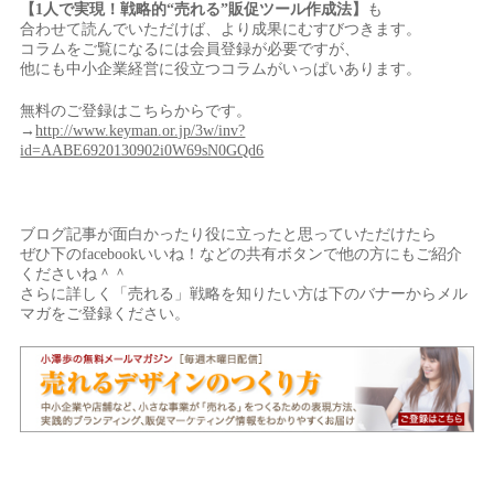
【1人で実現！戦略的“売れる”販促ツール作成法】
も
合わせて読んでいただけば、より成果にむすびつきます。
コラムをご覧になるには会員登録が必要ですが、
他にも中小企業経営に役立つコラムがいっぱいあります。
無料のご登録はこちらからです。
→
http://www.keyman.or.jp/3w/inv?
id=AABE6920130902i0W69sN0GQd6
ブログ記事が面白かったり役に立ったと思っていただけたら
ぜひ下のfacebookいいね！などの共有ボタンで他の方にもご紹介
くださいね＾＾
さらに詳しく「売れる」戦略を知りたい方は下のバナーからメル
マガをご登録ください。