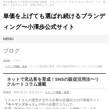
中小企業やひとり社長の方が売れる販促・ブランディング、デザインをコンサルティング・講
師として伝えています。全国に対応しています。
単価を上げても選ばれ続けるブランデ
ィング〜小澤歩公式サイト
MENU
ブログ
HOME
» ブログ
»
メディア掲載・執筆
» ネットで見込客を育成！SNSの販促活用法〜リクルートコラム連載
ネットで見込客を育成！SNSの販促活用法〜リ
クルートコラム連載
投稿日：2013.11.11 | カテゴリー：
メディア掲載・執筆
リクルートさんの運営する中小企業や店舗向けのIT情報サイト、
『キーマンズネット』
の中小企業ITコラムで、
毎週、販促やブランディングなどのコラムを連載しています。