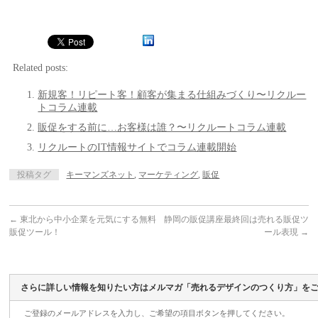
Related posts:
新規客！リピート客！顧客が集まる仕組みづくり〜リクルー
トコラム連載
販促をする前に…お客様は誰？〜リクルートコラム連載
リクルートのIT情報サイトでコラム連載開始
投稿タグ
キーマンズネット
,
マーケティング
,
販促
←
東北から中小企業を元気にする無料
静岡の販促講座最終回は売れる販促ツ
販促ツール！
ール表現
→
さらに詳しい情報を知りたい方はメルマガ「売れるデザインのつくり方」を
ご登録のメールアドレスを入力し、ご希望の項目ボタンを押してください。