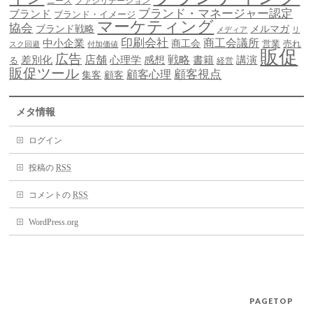
ニーズ
ファシリテーション
ブランド・マネージャー認定
ブランド
ブランド・イメージ
マーケティング
協会
ブランド戦略
メルマガ
メディア
リ
印刷会社
商工会議所
中小企業
商工会
営業
売れ
スク回避
付加価値
販促
広告
差別化
店舗
戦略
書籍
心理学
感想
講演
る
経営
販促ツール
顧客視点
顧客心理
集客
顧客
メタ情報
ログイン
投稿の
RSS
コメントの
RSS
WordPress.org
PAGETOP