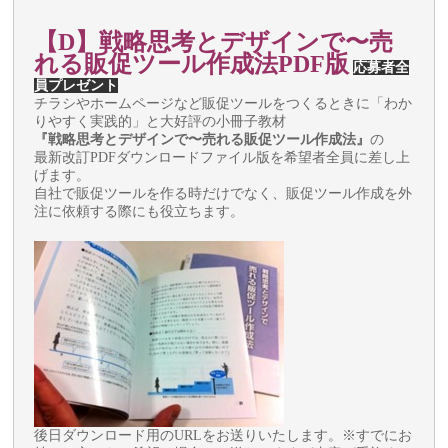
【D】
戦略思考とデザインで〜売
れる販促ツール作成法
PDF版
応募者全
員プレゼント
チラシやホームページなど販促ツールをつくるときに「わか
りやすく実践的」と大好評の小冊子教材
『戦略思考とデザインで〜売れる販促ツール作成法』
の
最新改訂PDFダウンロードファイル版を希望者全員に差し上
げます。
自社で販促ツールを作る時だけでなく、販促ツール作成を外
注に依頼する際にも役立ちます。
後日ダウンロード用のURLをお送りいたします。※すでにお