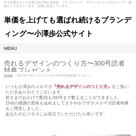
中小企業やひとり社長の方が売れる販促・ブランディング、デザインをコンサルティング・講
師として伝えています。全国に対応しています。
単価を上げても選ばれ続けるブランデ
ィング〜小澤歩公式サイト
MENU
売れるデザインのつくり方〜300号読者
特典プレゼント
HOME
» 売れるデザインのつくり方〜300号読者特典プレゼント
いつも小澤歩のメルマガ
『売れるデザインのつくり方』
をご覧い
ただきありがとうございます。
皆さまのおかげで配信も300号まで数えることができました。
日頃の感謝の意味も込めましてささやかですがメルマガ読者特典
をご用意しました。
あなたのビジネスにお役立ていただけたら幸いです。