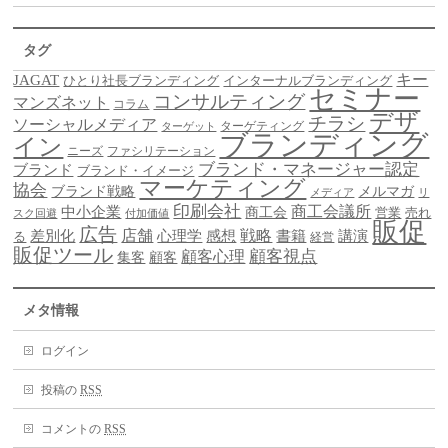
タグ
キー
JAGAT
ひとり社長ブランディング
インターナルブランディング
セミナー
コンサルティング
マンズネット
コラム
デザ
チラシ
ソーシャルメディア
ターゲティング
ターゲット
ブランディング
イン
ニーズ
ファシリテーション
ブランド・マネージャー認定
ブランド
ブランド・イメージ
マーケティング
協会
ブランド戦略
メルマガ
メディア
リ
印刷会社
商工会議所
中小企業
商工会
営業
売れ
スク回避
付加価値
販促
広告
差別化
店舗
戦略
書籍
心理学
感想
講演
る
経営
販促ツール
顧客視点
顧客心理
集客
顧客
メタ情報
ログイン
投稿の
RSS
コメントの
RSS