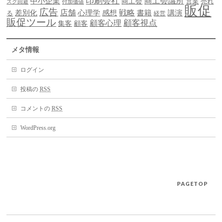
印刷会社
商工会議所
中小企業
商工会
営業
売れ
スク回避
付加価値
販促
広告
差別化
店舗
戦略
書籍
心理学
感想
講演
る
経営
販促ツール
顧客視点
顧客心理
集客
顧客
メタ情報
ログイン
投稿の
RSS
コメントの
RSS
WordPress.org
PAGETOP