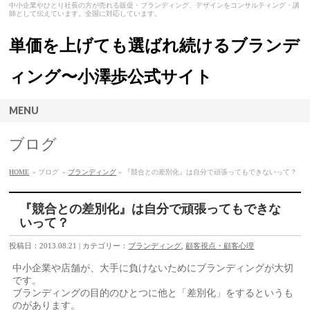
中小企業やひとり社長の方が売れる販促・ブランディング、デザインをコンサルティング・講
師として伝えています。全国に対応しています。
単価を上げても選ばれ続けるブランデ
ィング〜小澤歩公式サイト
MENU
ブログ
HOME
» ブログ
»
ブランディング
» 『競合との差別化』は自分で頑張ってもできないって？
『競合との差別化』は自分で頑張ってもできな
いって？
投稿日：2013.08.21 | カテゴリー：
ブランディング
,
顧客視点・顧客心理
中小企業や店舗が、大手に負けないためにブランディングが大切
です。
ブランディングの目的のひとつに他と「差別化」をするというも
のがあります。