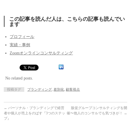
この記事を読んだ人は、こちらの記事も読んでい
ます
プロフィール
実績・事例
Zoomオンラインコンサルティング
No related posts.
投稿タグ
ブランディング
,
差別化
,
顧客視点
←
パーソナル・ブランディングで経営
販促グループコンサルティングを開
者や個人が売上をのばす『3つのステッ
催〜他人のコンサルでも気づきが！
→
プ』