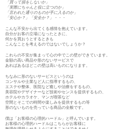
「買って損をしないか」
「実際にちゃんと役に立つのか」
「言われた通りのものが手に入るのか」
「安心か？」「安全か？」・・・
こんな不安から出てくる感情を抱えています。
自分がお客の立場になったときに、
何かを買おうとするときも
こんなことを考えるのではないでしょうか？
これらの不安が集まって心の中でこの壁ができています。
金額の高い商品や形のないサービスで
あればあるほどこの壁は高いものになります。
ちなみに形のないサービスというのは
コンサルや士業など人に指導するもの、
エステや整体、医院など癒しや治療をするもの、
美容院やデザイナーなど技術やセンスを提供するもの、
ホテルやカラオケ、マンガ喫茶など
空間とそこでの時間や楽しみを提供するもの等
形のないものを売っている商品の全般です。
僕は「お客様の心理的ハードル」と呼んでいます。
お客様の心理的ハードルはこちらがお客様に
無理矢理登らせるようにすることはできません。