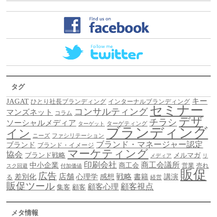
タグ
キー
JAGAT
ひとり社長ブランディング
インターナルブランディング
セミナー
コンサルティング
マンズネット
コラム
デザ
チラシ
ソーシャルメディア
ターゲティング
ターゲット
ブランディング
イン
ニーズ
ファシリテーション
ブランド・マネージャー認定
ブランド
ブランド・イメージ
マーケティング
協会
ブランド戦略
メルマガ
メディア
リ
印刷会社
商工会議所
中小企業
商工会
営業
売れ
スク回避
付加価値
販促
広告
差別化
店舗
戦略
書籍
心理学
感想
講演
る
経営
販促ツール
顧客視点
顧客心理
集客
顧客
メタ情報