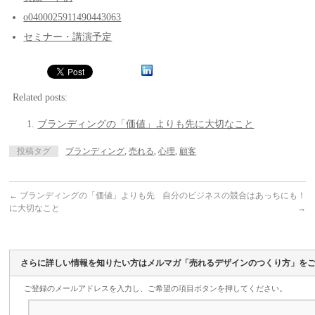
o0400025911490443063
セミナー・講演予定
Related posts:
ブランディングの「価値」よりも先に大切なこと
投稿タグ
ブランディング
,
売れる
,
心理
,
顧客
←
ブランディングの「価値」よりも先
自分のビジネスの競合はあっちにも！
に大切なこと
→
さらに詳しい情報を知りたい方はメルマガ「売れるデザインのつくり方」を
ご登録のメールアドレスを入力し、ご希望の項目ボタンを押してください。